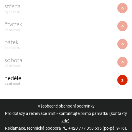
středa
0
05.08.2026
čtvrtek
0
06.08.2026
pátek
0
07.08.2026
sobota
0
08.08.2026
neděle
3
09.08.2026
Všeobecné obchodní podmínky
Pro dotazy a rezervace míst - kontaktujte přímo památku (kontakty
zde
).
Reklamace, technická podpora
+420 777 358 535
(po-pá, 9-16),