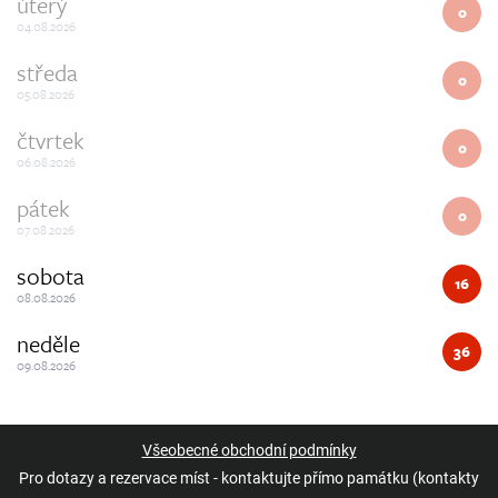
úterý
0
04.08.2026
středa
0
05.08.2026
čtvrtek
0
06.08.2026
pátek
0
07.08.2026
sobota
16
08.08.2026
neděle
36
09.08.2026
Všeobecné obchodní podmínky
Pro dotazy a rezervace míst - kontaktujte přímo památku (kontakty