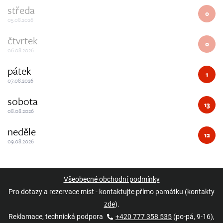
středa
0
05.08.2026
čtvrtek
0
06.08.2026
pátek
1
07.08.2026
sobota
13
08.08.2026
neděle
12
09.08.2026
Všeobecné obchodní podmínky
Pro dotazy a rezervace míst - kontaktujte přímo památku (kontakty
zde
).
Reklamace, technická podpora
+420 777 358 535
(po-pá, 9-16),